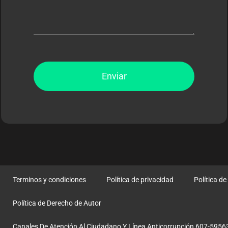
Enviar
Terminos y condiciones
Política de privacidad
Política d
Política de Derecho de Autor
Canales De Atención Al Ciudadano Y Línea Anticorrupción 607-5956