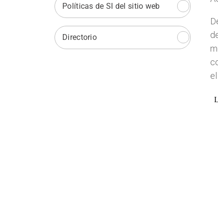
Políticas de SI del sitio web
De
de
Directorio
m
c
el