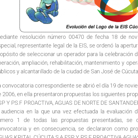
ediante resolución número 00470 de fecha 18 de nov
pecial, representante legal de la EIS, se ordenó la apert
opósito de seleccionar un operador para la celebración d
eración, ampliación, rehabilitación, mantenimiento y opera
blicos y alcantarillado de la ciudad de San José de Cúcuta
 convocatoria correspondiente se abrió el día 19 de novi
 2006, en ella presentaron propuestas los siguientes p
SP Y P.S.F PROACTIVA, AGUAS DE NORTE DE SANTANDER. El
a audiencia en la que una vez efectuada la evaluación 
úmero 1 de todas las propuestas presentadas, se de
onvocatoria y en consecuencia, se declararon como prop
GUAS KPITAL CÚCUTA S.A ESP Y P.S.F PROACTIVA AGU