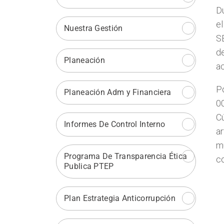
Du
el
Nuestra Gestión
S
de
Planeación
ac
Po
Planeación Adm y Financiera
00
C
Informes De Control Interno
ar
m
Programa De Transparencia Ética
co
Publica PTEP
Plan Estrategia Anticorrupción