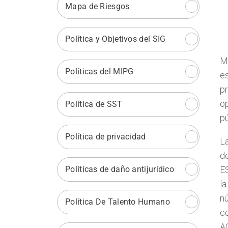
Mapa de Riesgos
Política y Objetivos del SIG
M
Políticas del MIPG
es
pr
op
Política de SST
pú
Política de privacidad
La
de
Politicas de daño antijurídico
E
l
n
Política De Talento Humano
c
A