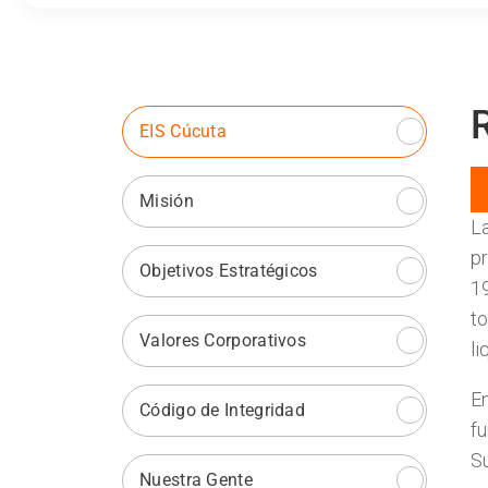
EIS Cúcuta
Misión
L
pr
Objetivos Estratégicos
19
t
Valores Corporativos
li
En
Código de Integridad
f
Su
Nuestra Gente