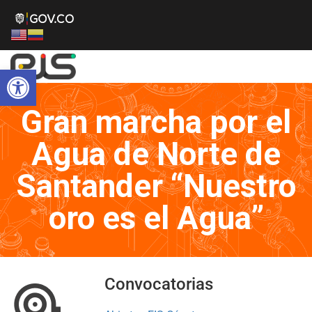
Abrir barra de herramientas
Gran marcha por el
Agua de Norte de
Santander “Nuestro
oro es el Agua”
Convocatorias