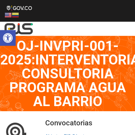
Abrir barra de herramientas
OJ-INVPRI-001-
2025:INTERVENTORI
CONSULTORIA
PROGRAMA AGUA
AL BARRIO
Convocatorias