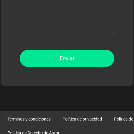
Enviar
Terminos y condiciones
Política de privacidad
Política d
Política de Derecho de Autor