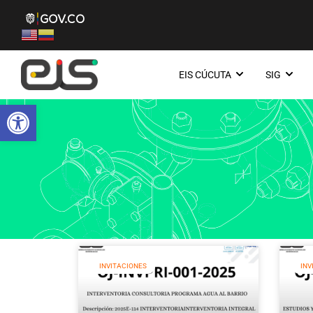
EIS CÚCUTA
SIG
Abrir barra de herramientas
INVITACIONES
INV