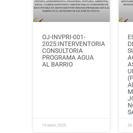
OJ-INVPRI-001-
E
2025:INTERVENTORIA
D
CONSULTORIA
S
PROGRAMA AGUA
A
AL BARRIO
A
U
(
A
M
J
N
S
15 enero, 2025
28 